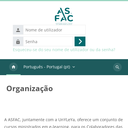
Ir para o conteúdo principal
Nome
de
Senha
utilizador
Entrar
Esqueceu-se do seu nome de utilizador ou da senha?
Português - Portugal ‎(pt)‎
Pesquis
discipli
Organização
Blocos
Requisitos de conclusão
A ASFAC, juntamente com a UnYLeYa, oferece um conjunto de
cursos ministrados em e-learning, para os Colaboradores das