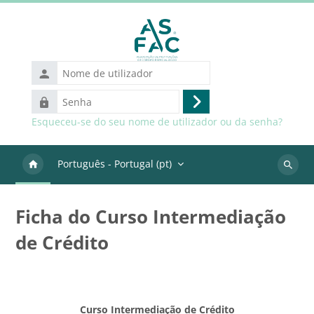
Ir para o conteúdo principal
Nome
de
Senha
utilizador
Entrar
Esqueceu-se do seu nome de utilizador ou da senha?
Português - Portugal ‎(pt)‎
Pesquis
discipli
Ficha do Curso Intermediação
de Crédito
Blocos
Requisitos de conclusão
Curso Intermediação de Crédito